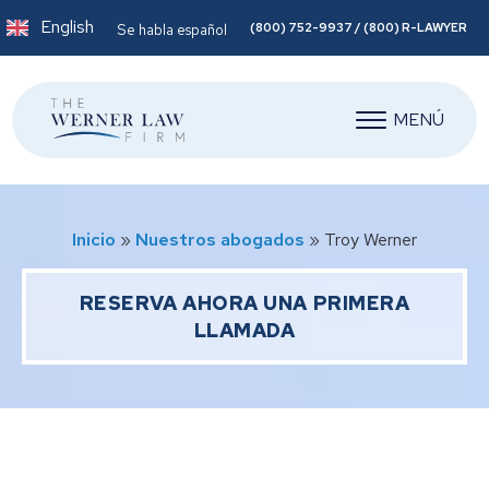
English
(800) 752-9937 / (800) R-LAWYER
Se habla español
MENÚ
Inicio
»
Nuestros abogados
»
Troy Werner
RESERVA AHORA UNA PRIMERA
LLAMADA