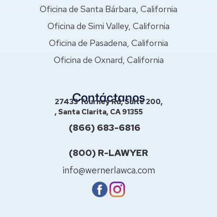
Oficina de Santa Bárbara, California
Oficina de Simi Valley, California
Oficina de Pasadena, California
Oficina de Oxnard, California
Contáctanos
27433 Tourney Rd, Suite 200,
, Santa Clarita, CA 91355
(866) 683-6816
(800) R-LAWYER
info@wernerlawca.com