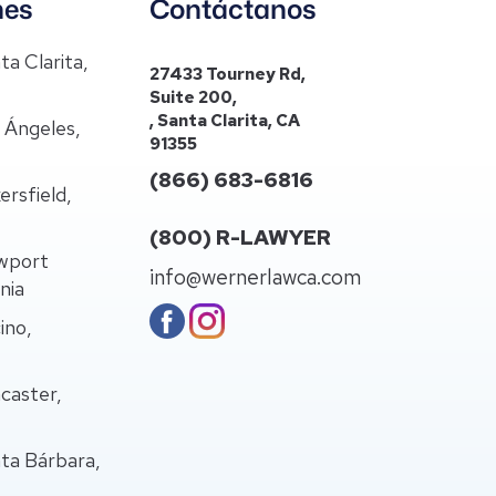
nes
Contáctanos
ta Clarita,
27433 Tourney Rd,
Suite 200,
, Santa Clarita, CA
s Ángeles,
91355
(866) 683-6816
ersfield,
(800) R-LAWYER
ewport
info@wernerlawca.com
nia
ino,
caster,
nta Bárbara,