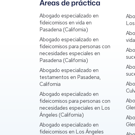
Áreas de práctica
Abogado especializado en
Abo
fideicomisos en vida en
Los 
Pasadena (California)
Abo
Abogado especializado en
vida
fideicomisos para personas con
Abo
necesidades especiales en
suc
Pasadena (California)
Abo
Abogado especializado en
suce
testamentos en Pasadena,
Abo
California
Culv
Abogado especializado en
Abo
fideicomisos para personas con
Glen
necesidades especiales en Los
Ángeles (California)
Abo
Glen
Abogado especializado en
fideicomisos en Los Ángeles
Abo