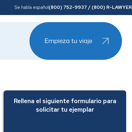
(800) 752-9937 / (800) R-LAWYER
Se habla español
Empieza tu viaje
Rellena el siguiente formulario para
solicitar tu ejemplar