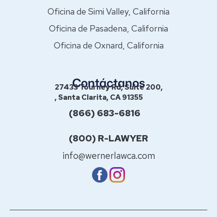
Oficina de Simi Valley, California
Oficina de Pasadena, California
Oficina de Oxnard, California
Contáctanos
27433 Tourney Rd, Suite 200,
, Santa Clarita, CA 91355
(866) 683-6816
(800) R-LAWYER
info@wernerlawca.com