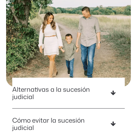
Alternativas a la sucesión
judicial
Evita retrasos innecesarios en los
Cómo evitar la sucesión
tribunales, gastos legales y
judicial
procedimientos sucesorios públicos