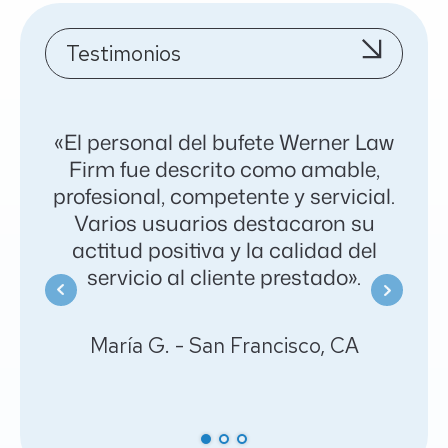
Testimonios
«Un
«El personal del bufete Werner Law
Firm fue descrito como amable,
ay
profesional, competente y servicial.
sign
Varios usuarios destacaron su
y
actitud positiva y la calidad del
si
servicio al cliente prestado».
f
porq
María G. - San Francisco, CA
Ja