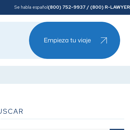
(800) 752-9937 / (800) R-LAWYER
Se habla español
Empieza tu viaje
USCAR