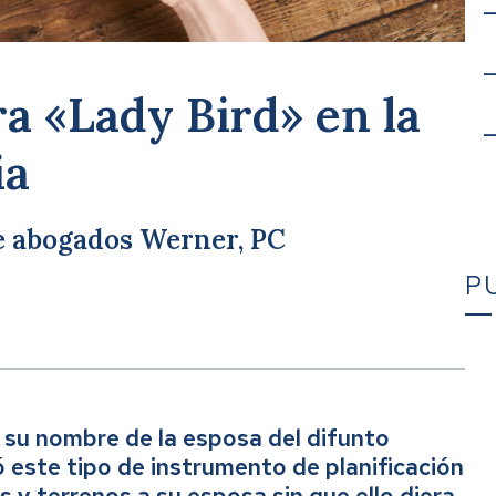
ra «Lady Bird» en la
ia
de abogados Werner, PC
P
Qu
e su nombre de la esposa del difunto
ó este tipo de instrumento de planificación
Ca
s y terrenos a su esposa sin que ello diera