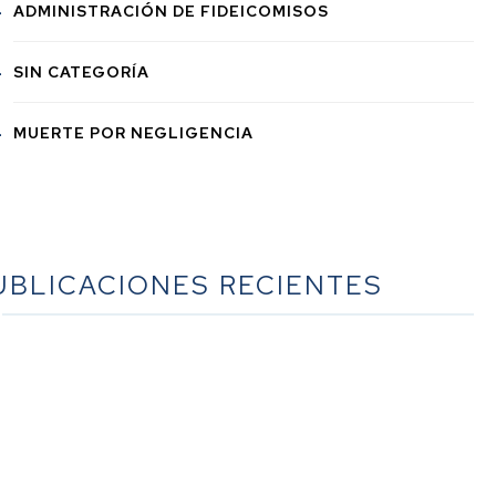
ADMINISTRACIÓN DE FIDEICOMISOS
SIN CATEGORÍA
MUERTE POR NEGLIGENCIA
UBLICACIONES RECIENTES
é hacer cuando fallece alguien en California | Una guía
completa para las familias
La guía definitiva sobre la planificación sucesoria en
lifornia: un recurso exhaustivo del bufete Werner Law