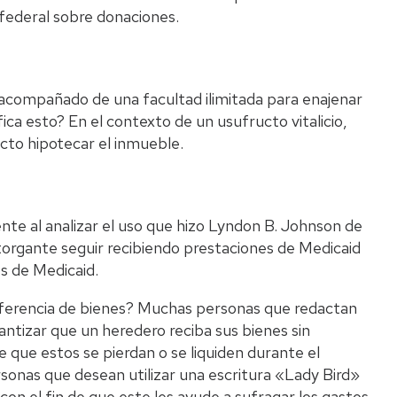
 federal sobre donaciones.
a acompañado de una facultad ilimitada para enajenar
ica esto? En el contexto de un usufructo vitalicio,
ucto hipotecar el inmueble.
e al analizar el uso que hizo Lyndon B. Johnson de
otorgante seguir recibiendo prestaciones de Medicaid
s de Medicaid.
nsferencia de bienes? Muchas personas que redactan
ntizar que un heredero reciba sus bienes sin
 de que estos se pierdan o se liquiden durante el
sonas que desean utilizar una escritura «Lady Bird»
con el fin de que este les ayude a sufragar los gastos