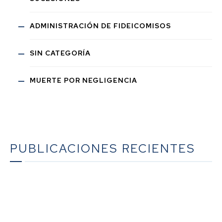
ADMINISTRACIÓN DE FIDEICOMISOS
SIN CATEGORÍA
MUERTE POR NEGLIGENCIA
PUBLICACIONES RECIENTES
La guía definitiva sobre la planificación sucesoria en
California: un recurso exhaustivo del bufete Werner
Law Firm