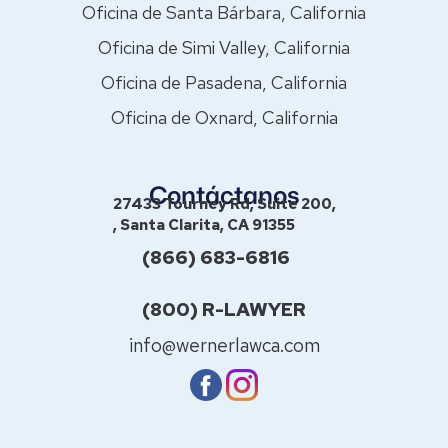
Oficina de Santa Bárbara, California
Oficina de Simi Valley, California
Oficina de Pasadena, California
Oficina de Oxnard, California
Contáctanos
27433 Tourney Rd, Suite 200,
, Santa Clarita, CA 91355
(866) 683-6816
(800) R-LAWYER
info@wernerlawca.com