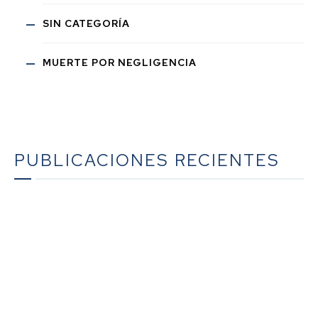
SIN CATEGORÍA
MUERTE POR NEGLIGENCIA
PUBLICACIONES RECIENTES
La guía definitiva sobre la planificación sucesoria en
California: un recurso exhaustivo del bufete Werner
Law Firm
La guía definitiva sobre la sucesión en California: un
recurso exhaustivo del bufete Werner Law Firm