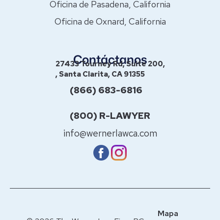
Oficina de Pasadena, California
Oficina de Oxnard, California
Contáctanos
27433 Tourney Rd, Suite 200,
, Santa Clarita, CA 91355
(866) 683-6816
(800) R-LAWYER
info@wernerlawca.com
Mapa