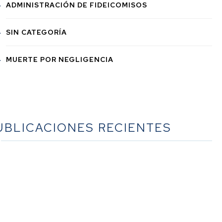
ADMINISTRACIÓN DE FIDEICOMISOS
SIN CATEGORÍA
MUERTE POR NEGLIGENCIA
UBLICACIONES RECIENTES
La guía definitiva sobre la planificación sucesoria en
lifornia: un recurso exhaustivo del bufete Werner Law
Firm
La guía definitiva sobre la sucesión en California: un