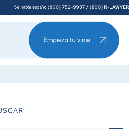
(800) 752-9937 / (800) R-LAWYER
Se habla español
Empieza tu viaje
USCAR