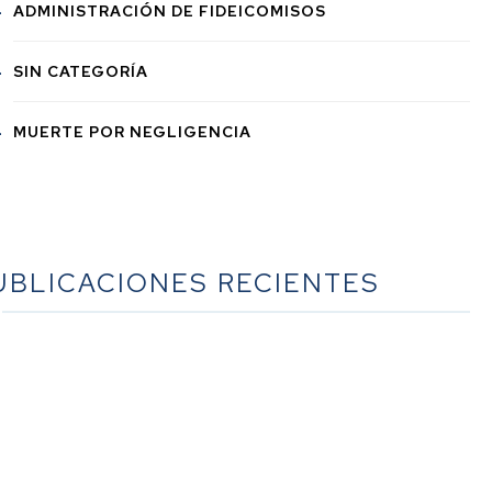
ADMINISTRACIÓN DE FIDEICOMISOS
SIN CATEGORÍA
MUERTE POR NEGLIGENCIA
UBLICACIONES RECIENTES
La guía definitiva sobre la planificación sucesoria en
lifornia: un recurso exhaustivo del bufete Werner Law
Firm
La guía definitiva sobre la sucesión en California: un