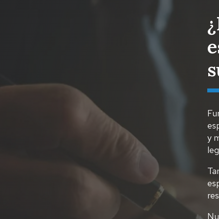
¿
e
s
Fu
esp
y 
leg
Tan
esp
re
Nue