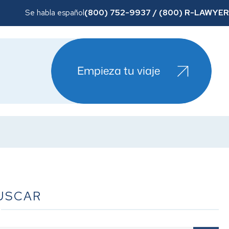
(800) 752-9937 / (800) R-LAWYER
Se habla español
Empieza tu viaje
USCAR