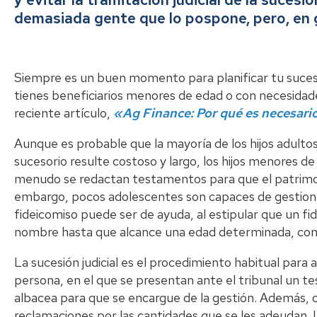
demasiada gente que lo pospone, pero, en g
Siempre es un buen momento para planificar tu suces
tienes beneficiarios menores de edad o con necesidad
reciente artículo,
«Ag Finance: Por qué es necesario 
Aunque es probable que la mayoría de los hijos adultos
sucesorio resulte costoso y largo, los hijos menores d
menudo se redactan testamentos para que el patrimon
embargo, pocos adolescentes son capaces de gestiona
fideicomiso puede ser de ayuda, al estipular que un fi
nombre hasta que alcance una edad determinada, como
La sucesión judicial es el procedimiento habitual para 
persona, en el que se presentan ante el tribunal un
albacea para que se encargue de la gestión. Además, o
reclamaciones por las cantidades que se les adeudan. L