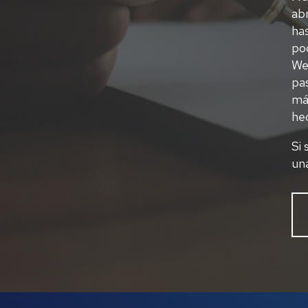
ab
has
po
We
pa
más
hec
Si
un