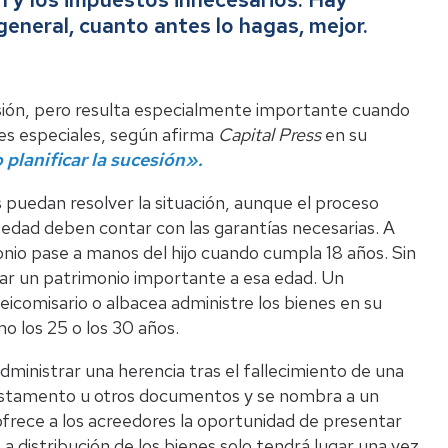
eneral, cuanto antes lo hagas, mejor.
Li
ión, pero resulta especialmente importante cuando
es especiales, según afirma
Capital Press
en su
planificar la sucesión».
Pro
 puedan resolver la situación, aunque el proceso
e edad deben contar con las garantías necesarias. A
io pase a manos del hijo cuando cumpla 18 años. Sin
r un patrimonio importante a esa edad. Un
deicomisario o albacea administre los bienes en su
 los 25 o los 30 años.
administrar una herencia tras el fallecimiento de una
 testamento u otros documentos y se nombra a un
frece a los acreedores la oportunidad de presentar
a distribución de los bienes solo tendrá lugar una vez