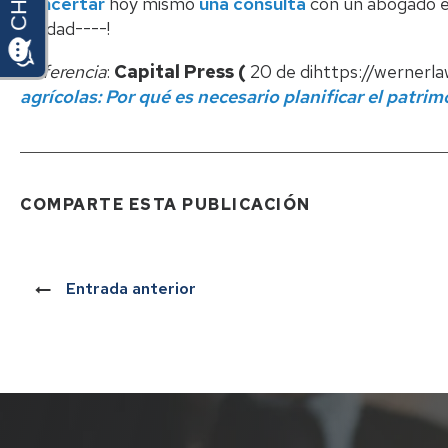
concertar
hoy mismo
una consulta
con un abogado es
Ciudad----!
Referencia
:
Capital Press (
20 de dihttps://werner
agrícolas: Por qué es necesario planificar el patri
COMPARTE ESTA PUBLICACIÓN
Entrada anterior