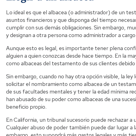
Lo ideal es que el albacea (o administrador) de un te
asuntos financieros y que disponga del tiempo neces
cumplir con sus demás obligaciones. Sin embargo, muc
y designan a otra persona como administrador a cargo
Aunque esto es legal, es importante tener plena conf
alguien a quien conozcas desde hace tiempo. En la may
como albaceas del testamento de sus clientes debido a
Sin embargo, cuando no hay otra opción visible, la ley 
solicitar el nombramiento como albacea de un testame
de sus facultades mentales y tener la edad mínima re
han abusado de su poder como albaceas de una sucesió
beneficio propio.
En California, un tribunal sucesorio puede rechazar a u
Cualquier abuso de poder también puede dar lugar a la
embargo, esto supondrá más gastos legales y más tiemp