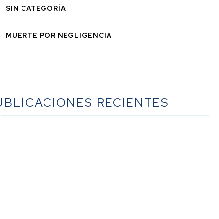
SIN CATEGORÍA
MUERTE POR NEGLIGENCIA
UBLICACIONES RECIENTES
é hacer cuando fallece alguien en California | Una guía
completa para las familias
La guía definitiva sobre la planificación sucesoria en
lifornia: un recurso exhaustivo del bufete Werner Law
Firm