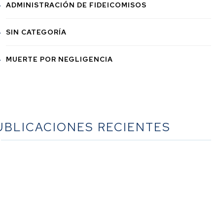
ADMINISTRACIÓN DE FIDEICOMISOS
SIN CATEGORÍA
MUERTE POR NEGLIGENCIA
UBLICACIONES RECIENTES
La guía definitiva sobre la planificación sucesoria en
lifornia: un recurso exhaustivo del bufete Werner Law
Firm
La guía definitiva sobre la sucesión en California: un