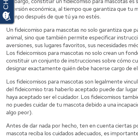
embargo, constituir un fideicomiso para mascotas es s
inversión económica, al tiempo que garantiza que tu
tiempo después de que tú ya no estés.
Un fideicomiso para mascotas no solo garantiza que pa
animal, sino que también permite especificar instrucc
aversiones, sus lugares favoritos, sus necesidades mé
Los fideicomisos para mascotas no solo crean un fon
constituir un conjunto de instrucciones sobre cómo c
designar exactamente quién debe hacerse cargo de ell
Los fideicomisos para mascotas son legalmente vinculan
del fideicomiso tras haberlo aceptado puede dar lugar
haya aceptado ser el cuidador. Los fideicomisos tambié
no puedes cuidar de tu mascota debido a una incapaci
algo peor).
Antes de dar nada por hecho, ten en cuenta ciertas po
mascota reciba los cuidados adecuados, es important