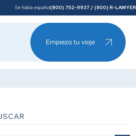
(800) 752-9937 / (800) R-LAWYER
Se habla español
Empieza tu viaje
USCAR